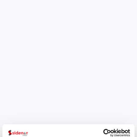
árido siderúrgico?
El Marcado CE significa de
“Conformidad Europea” y es
una marca para ciertos
grupos o productos
industriales. Fue establecida
por la Comunidad Europea y
es el testimonio por parte del
fabricante de que su
producto cumple con la
legislación obligatoria en
materia de requisitos
esenciales. En el enlace de
nuestra Web puedes
encontrar el Marcado CE para
la fabricación de...