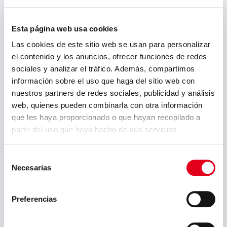
Esta página web usa cookies
Las cookies de este sitio web se usan para personalizar
el contenido y los anuncios, ofrecer funciones de redes
sociales y analizar el tráfico. Además, compartimos
información sobre el uso que haga del sitio web con
nuestros partners de redes sociales, publicidad y análisis
web, quienes pueden combinarla con otra información
que les haya proporcionado o que hayan recopilado a
partir del uso que haya hecho de sus servicios.
Iñigo Legua, CIO de
Sidenor, expone en la
Selección
Jornada Siderurgia 4.0
Necesarias
de
organizada por Platea
consentimiento
Jornada Siderurgia 4.0
Preferencias
organizada por Platea,
Plataforma Tecnológica