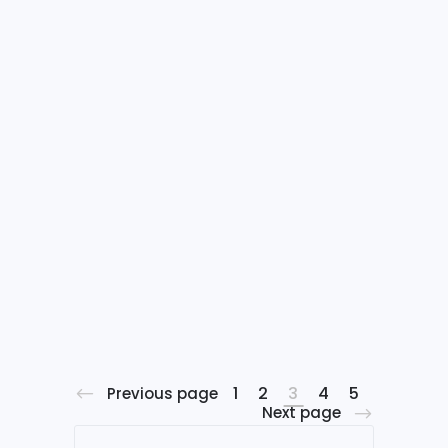
En Sidenor Aceros Especiales
S.L.U. ya contamos con la
Certificación en Sistema de
Gestión Energética ISO 50001.
Esta normativa internacional
voluntaria que tiene como
objetivo armonizar los
requisitos asociados a la
implantación de sistemas de
gestión de la energía en las
organizaciones. El objetivo
final, es reducir los consumos y
gastos asociados a los
diferentes...
1
2
3
4
5
Previous page
Next page