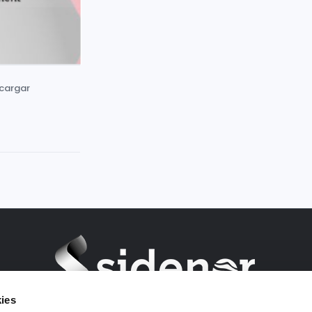
scargar
ies