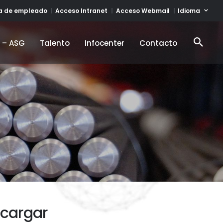
Idioma
ta de empleado
Acceso Intranet
Acceso Webmail
d – ASG
Talento
Infocenter
Contacto
d – ASG
Talento
Infocenter
Contacto
scargar