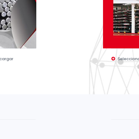
scargar
Seleccion
Castella
Inglés
Alemán
Francés
Italiano