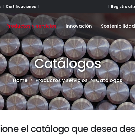
Registro al
s
Certificaciones
Productos y servicios
Innovación
Sostenibilida
Productos y servicios
Innovación
Sostenibilida
Catálogos
Home
>
Productos y servicios
>
Catálogos
ione el catálogo que desea de