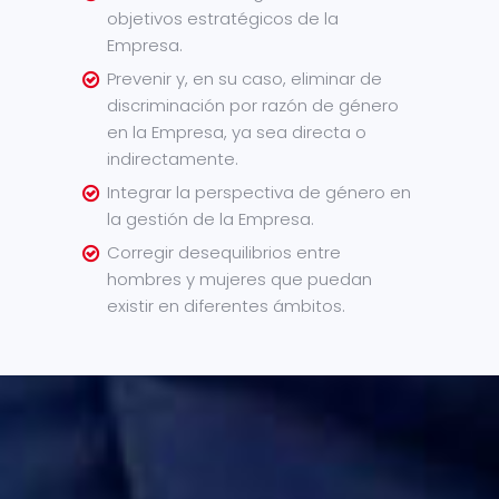
objetivos estratégicos de la
Empresa.
Prevenir y, en su caso, eliminar de
discriminación por razón de género
en la Empresa, ya sea directa o
indirectamente.
Integrar la perspectiva de género en
la gestión de la Empresa.
Corregir desequilibrios entre
hombres y mujeres que puedan
existir en diferentes ámbitos.