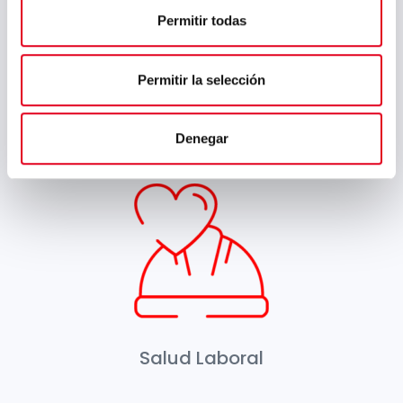
Permitir todas
Selección e Incorporación
Permitir la selección
Garantizar la igualdad en los
procesos de reclutamiento.
Denegar
Salud Laboral