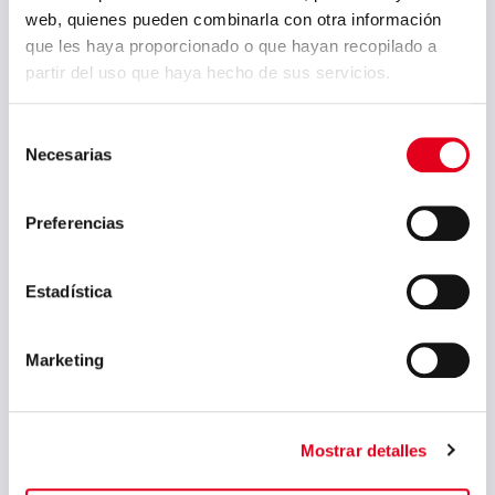
Conciliación de la Vida
web, quienes pueden combinarla con otra información
Familiar y Laboral
que les haya proporcionado o que hayan recopilado a
partir del uso que haya hecho de sus servicios.
Facilitar la conciliación de la vida
personal, familiar y laboral de las
Selección
personas que trabajan en Grupo
Necesarias
de
Sidenor y fomentar la
consentimiento
corresponsabilidad entre hombres
Preferencias
y mujeres.
Estadística
Marketing
Mostrar detalles