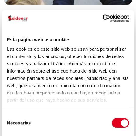
S
OCIAL
Tenemos un fuerte compromiso con el
Esta página web usa cookies
respeto y cumplimiento de los Derechos
Las cookies de este sitio web se usan para personalizar
Humanos.
Especialmente con los vinculados
el contenido y los anuncios, ofrecer funciones de redes
a: Talento, Seguridad y prevención, Compras
sociales y analizar el tráfico. Además, compartimos
responsables y sostenibles, Comunidad.
información sobre el uso que haga del sitio web con
nuestros partners de redes sociales, publicidad y análisis
web, quienes pueden combinarla con otra información
que les haya proporcionado o que hayan recopilado a
partir del uso que haya hecho de sus servicios.
Selección
Necesarias
de
consentimiento