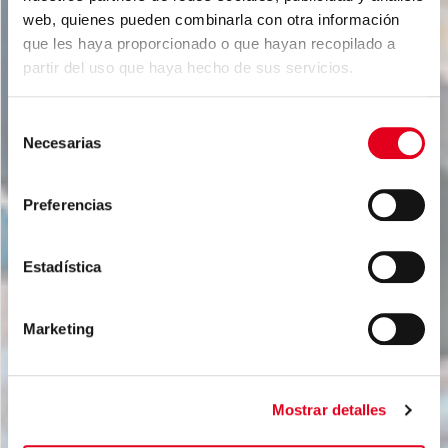
web, quienes pueden combinarla con otra información
que les haya proporcionado o que hayan recopilado a
partir del uso que haya hecho de sus servicios.
Selección
Necesarias
de
consentimiento
Aceros para fijaciones
Preferencias
Nuevas familias de aceros especiales dirigidas a
fijaciones con altos requerimientos mecánicos con
la máxima competitividad. Las calidades
Estadística
específicas para fijaciones diseñadas por Sidenor
proporcionan una resistencia mecánica y una
resistencia al cizallado que garantizan los
Marketing
requerimientos más exigentes del mercado de
tornillería, pernos o elementos para fijaciones con
una menor aleación o eliminando tratamientos
térmicos con la máxima flexibilidad y seguridad.
Mostrar detalles