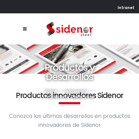
Intranet
Productos y
Desarrollos
Home
>
Innovación
>
Productos innovadores Sidenor
Productos y Desarrollos
Conozca los últimos desarrollos en productos
innovadores de Sidenor