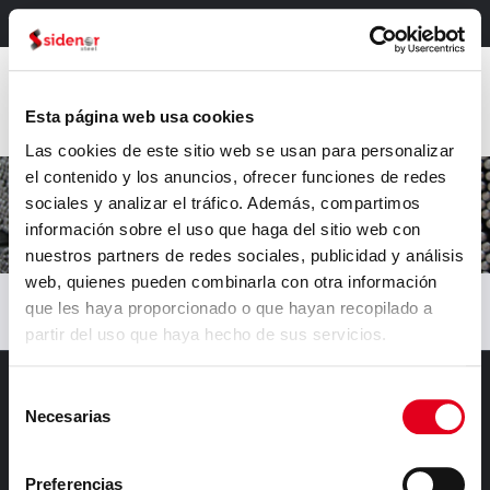
Intranet
Esta página web usa cookies
Las cookies de este sitio web se usan para personalizar
el contenido y los anuncios, ofrecer funciones de redes
sociales y analizar el tráfico. Además, compartimos
Política de Cookies
información sobre el uso que haga del sitio web con
nuestros partners de redes sociales, publicidad y análisis
web, quienes pueden combinarla con otra información
Home
>
Política de Cookies
que les haya proporcionado o que hayan recopilado a
partir del uso que haya hecho de sus servicios.
Selección
Necesarias
de
consentimiento
Preferencias