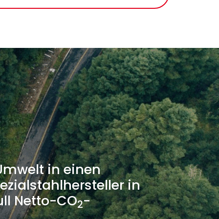
Umwelt in einen
zialstahlhersteller in
ull Netto-CO
-
2