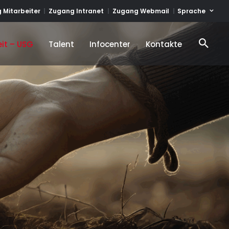
Sprache
 Mitarbeiter
Zugang Intranet
Zugang Webmail
it – USG
Talent
Infocenter
Kontakte
it – USG
Talent
Infocenter
Kontakte