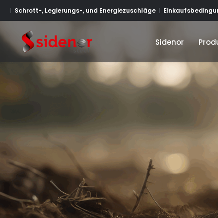
Schrott-, Legierungs-, und Energiezuschläge
Einkaufsbedingun
Sidenor
Prod
Sidenor
Prod