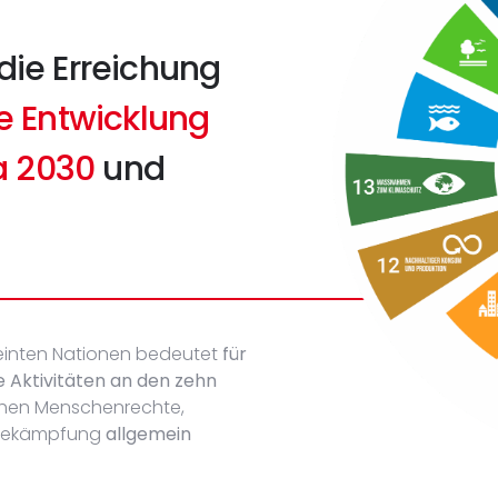
die Erreichung
ge Entwicklung
a 2030
und
reinten Nationen bedeutet
für
re Aktivitäten an den zehn
ichen Menschenrechte,
sbekämpfung
allgemein