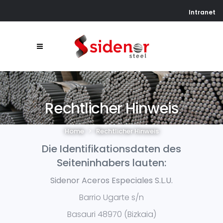
Intranet
Rechtlicher Hinweis
Home
>
Rechtlicher Hinweis
Die Identifikationsdaten des
Seiteninhabers lauten:
Sidenor Aceros Especiales S.L.U.
Barrio Ugarte s/n
Basauri 48970 (Bizkaia)