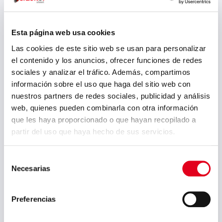
Material sowie der Aufbau, die
Auswahl, die Anordnung und die
Präsentation ihrer Inhalte
Esta página web usa cookies
ausschlieβliches Eigentum von
Las cookies de este sitio web se usan para personalizar
SIDENOR sind.
el contenido y los anuncios, ofrecer funciones de redes
Sämtliche Inhalte der Website, wie
sociales y analizar el tráfico. Además, compartimos
zum Beispiel Texte, Fotografien,
información sobre el uso que haga del sitio web con
Grafiken, Bilder, Symbole, Technik,
nuestros partners de redes sociales, publicidad y análisis
Software, Links, Domains, Marken,
web, quienes pueden combinarla con otra información
sonstige Audio- oder audiovisuelle
que les haya proporcionado o que hayan recopilado a
Inhalte, sowie Grafikdesign und
partir del uso que haya hecho de sus servicios.
Quellcodes, sind das ausschlieβliche
Eigentum von SIDENOR, und
Selección
unterliegen den gemäß der
Necesarias
de
nationalen oder internationalen
consentimiento
Gesetzgebung geschützten Rechten
Preferencias
des geistigen und gewerblichen
Eigentums.