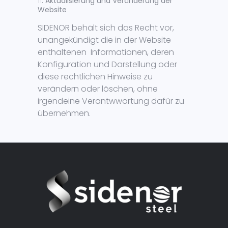
Aktualisierung und Veränderung der
Website
SIDENOR behält sich das Recht vor,
unangekündigt die in der Website
enthaltenen Informationen, deren
Konfiguration und Darstellung oder
diese rechtlichen Hinweise zu
verändern oder löschen, ohne
irgendeine Verantwwortung dafür zu
übernehmen.