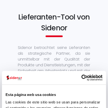
Lieferanten-Tool von
Sidenor
Sidenor betrachtet seine Lieferanten
als strategische Partner, da sie
unmittelbar mit der Qualität der
Produkte und Dienstleistungen, mit der
Sicherheit am Arbeitsplatz und mit der
Nachhaltigkeit des Unternehmens
verbunden sind. Aus diesem Grund
arbeitet Sidenor zusammen mit seinen
Lieferanten, damit diese
Esta página web usa cookies
verantwortliche Praktiken gegenüber
Las cookies de este sitio web se usan para personalizar
den Personen sowie der Umwelt
el contenido y los anuncios, ofrecer funciones de redes