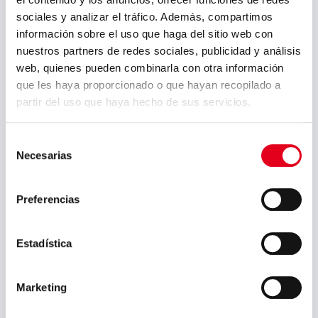
umsetzen.
sociales y analizar el tráfico. Además, compartimos
Die Kontrolle des Zugangs der
información sobre el uso que haga del sitio web con
Auftragsmitarbeiter zu unseren
nuestros partners de redes sociales, publicidad y análisis
Anlagen wird durch die CTAIMA-
web, quienes pueden combinarla con otra información
Plattform verwaltet. Dank dieser
que les haya proporcionado o que hayan recopilado a
Plattform können die
partir del uso que haya hecho de sus servicios.
Auftragsmitarbeiter ihre
Dokumentation einfacher verwalten.
Selección
Auβerdem kann Sidenor den Zugang
Necesarias
de
besser kontrollieren und die
consentimiento
Auftragsmitarbeiter sowie deren
Preferencias
Arbeiter besser verwalten.
Estadística
Marketing
Im Einklang mit unserer