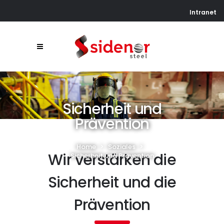
Intranet
Sicherheit und
Prävention
Home
>
Soziales
>
Wir verstärken die
Sicherheit und Prävention
Sicherheit und die
Prävention