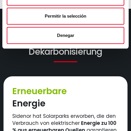
Permitir la selección
Fortschritte in der
Denegar
Dekarbonisierung
Erneuerbare
Energie
Sidenor hat Solarparks erworben, die den
Verbrauch von elektrischer
Energie zu 100
% aus erneuerbaren Quellen
garantieren.