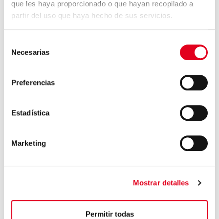
que les haya proporcionado o que hayan recopilado a
partir del uso que haya hecho de sus servicios.
Selección
100%
Erneuerbare
Necesarias
de
elektrische
Energie
consentimiento
Preferencias
100%
Biomasse
Estadística
50%
Marketing
H₂ /
Biomethan
Mostrar detalles
Permitir todas