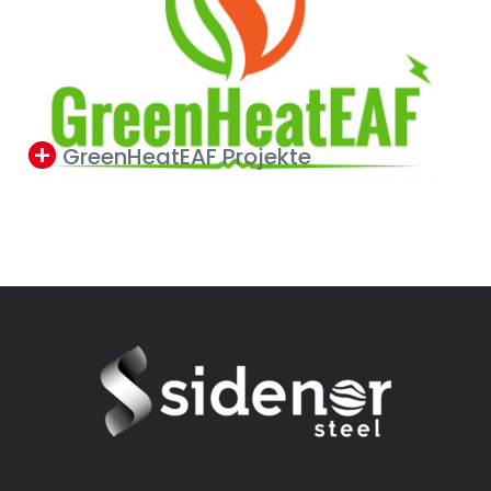
GreenHeatEAF Projekte