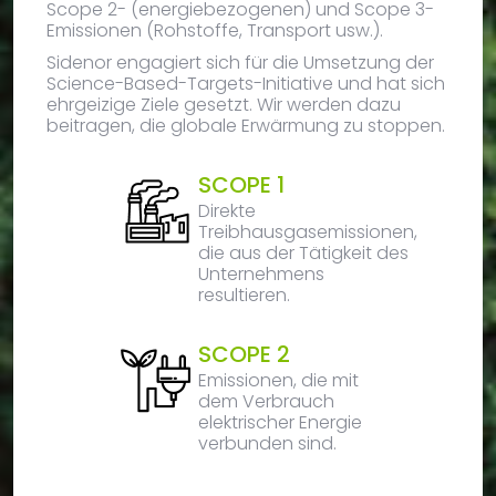
Scope 2- (energiebezogenen) und Scope 3-
Emissionen (Rohstoffe, Transport usw.).
Sidenor engagiert sich für die Umsetzung der
Science-Based-Targets-Initiative und hat sich
ehrgeizige Ziele gesetzt. Wir werden dazu
beitragen, die globale Erwärmung zu stoppen.
SCOPE 1
Direkte
Treibhausgasemissionen,
die aus der Tätigkeit des
Unternehmens
resultieren.
SCOPE 2
Emissionen, die mit
dem Verbrauch
elektrischer Energie
verbunden sind.