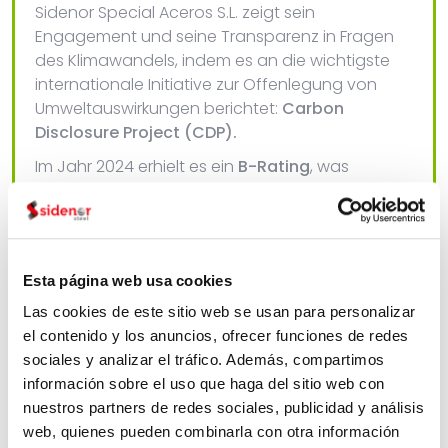
Sidenor Special Aceros S.L. zeigt sein
Engagement und seine Transparenz in Fragen
des Klimawandels, indem es an die wichtigste
internationale Initiative zur Offenlegung von
Umweltauswirkungen berichtet:
Carbon
Disclosure Project (CDP).
Im Jahr 2024 erhielt es ein
B-Rating
, was
Management-Band bedeutet. Dieser Wert liegt
über dem Durchschnitt der Stahlbranche.
Esta página web usa cookies
Las cookies de este sitio web se usan para personalizar
el contenido y los anuncios, ofrecer funciones de redes
Dekarbonisierungshebel
sociales y analizar el tráfico. Además, compartimos
información sobre el uso que haga del sitio web con
nuestros partners de redes sociales, publicidad y análisis
web, quienes pueden combinarla con otra información
2024
2025
2030
2035
2040
2045