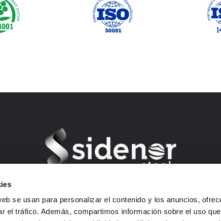
ies
Barrio Ugarte s/n – 48970 Basauri (Bizkaia) Spain
web se usan para personalizar el contenido y los anuncios, ofrec
USt-ID: B01292903
ar el tráfico. Además, compartimos información sobre el uso que