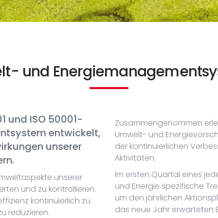
t- und Energiemanagements
01 und ISO 50001-
Zusammengenommen erleich
tsystem entwickelt,
Umwelt- und Energievorschri
irkungen unserer
der kontinuierlichen Verbes
Aktivitäten.
rn.
Im ersten Quartal eines jed
 Umweltaspekte unserer
und Energie spezifische Tr
erten und zu kontrollieren.
um den jährlichen Aktionspl
ffizienz kontinuierlich zu
das neue Jahr erwarteten E
u reduzieren.