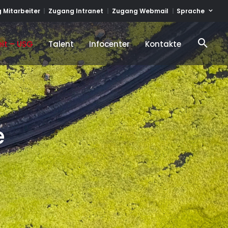
Sprache
 Mitarbeiter
Zugang Intranet
Zugang Webmail
it – USG
Talent
Infocenter
Kontakte
it – USG
Talent
Infocenter
Kontakte
e