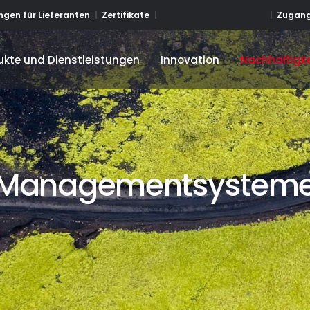
Zugang
gen für Lieferanten
Zertifikate
ukte und Dienstleistungen
Innovation
Nachhaltigke
ukte und Dienstleistungen
Innovation
Nachhaltigke
Managementsystem