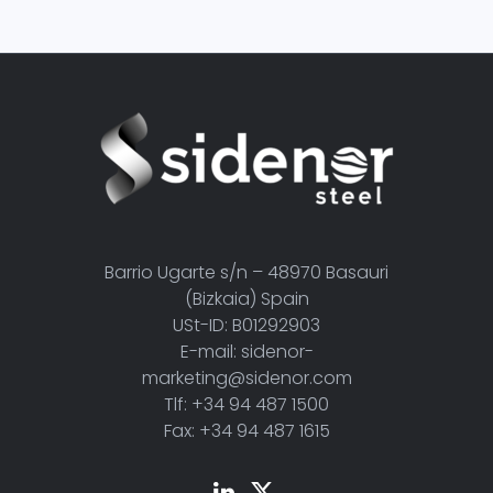
Barrio Ugarte s/n – 48970 Basauri
(Bizkaia) Spain
USt-ID: B01292903
E-mail: sidenor-
marketing@sidenor.com
Tlf: +34 94 487 1500
Fax: +34 94 487 1615