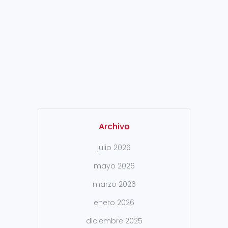
Steel), correspondientes a la
Convocatoria 2018, y a
comenzar a partir del próximo
mes de Junio. Este programa
de Investigación está
directamente relacionado con
el sector...
Archivo
julio 2026
mayo 2026
marzo 2026
enero 2026
diciembre 2025