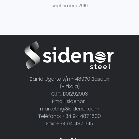
septiembre 2016
Barrio Ugarte s/n - 48970 Basauri
(Bizkaia)
C.I.F.: B01292903
Email: sidenor-
marketing@sidenor.com
Teléfono: +34 94 487 1500
Fax: +34 94 487 1615