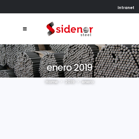
Intranet
enero 2019
Home
>
2019
>
enero