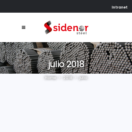
Intranet
julio 2018
Home
>
2018
>
julio