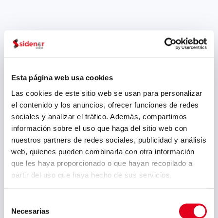
Esta página web usa cookies
Las cookies de este sitio web se usan para personalizar
el contenido y los anuncios, ofrecer funciones de redes
sociales y analizar el tráfico. Además, compartimos
información sobre el uso que haga del sitio web con
nuestros partners de redes sociales, publicidad y análisis
Implementamos
web, quienes pueden combinarla con otra información
nuevos sistemas de
que les haya proporcionado o que hayan recopilado a
partir del uso que haya hecho de sus servicios.
lectura de etiquetas
para mejorar la
Selección
trazabilidad del
Necesarias
de