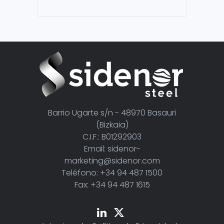
Barrio Ugarte s/n - 48970 Basauri
(Bizkaia)
C.I.F.: B01292903
Email: sidenor-
marketing@sidenor.com
Teléfono: +34 94 487 1500
Fax: +34 94 487 1615