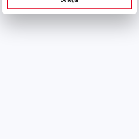
Sidenor participará
como ponente en el
congreso «Clean Steel
2018» organizado por
«Hungarian Mining and
Metallurgical Society
(OMBKE)»
Sidenor participará en el
Congreso “Clean Steel 2018”