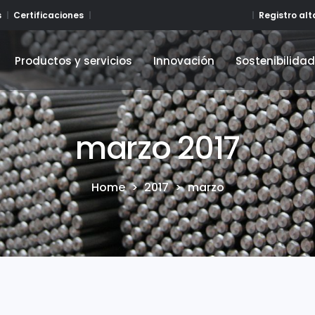
Registro al
s
Certificaciones
Productos y servicios
Innovación
Sostenibilida
Productos y servicios
Innovación
Sostenibilida
marzo 2017
Home
>
2017
>
marzo