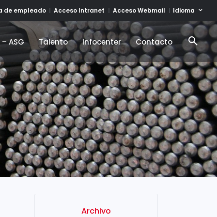
Idioma
ta de empleado
Acceso Intranet
Acceso Webmail
d – ASG
Talento
Infocenter
Contacto
d – ASG
Talento
Infocenter
Contacto
Archivo