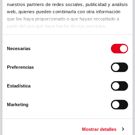
julio 2022
nuestros partners de redes sociales, publicidad y análisis
web, quienes pueden combinarla con otra información
junio 2022
que les haya proporcionado o que hayan recopilado a
mayo 2022
partir del uso que haya hecho de sus servicios.
abril 2022
Selección
marzo 2022
Necesarias
de
febrero 2022
consentimiento
enero 2022
Preferencias
diciembre 2021
Estadística
octubre 2021
mayo 2021
Marketing
abril 2021
marzo 2021
Mostrar detalles
febrero 2021