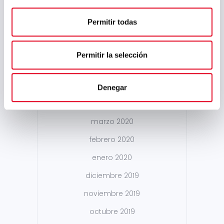
enero 2021
Permitir todas
diciembre 2020
noviembre 2020
Permitir la selección
septiembre 2020
junio 2020
Denegar
mayo 2020
marzo 2020
febrero 2020
enero 2020
diciembre 2019
noviembre 2019
octubre 2019