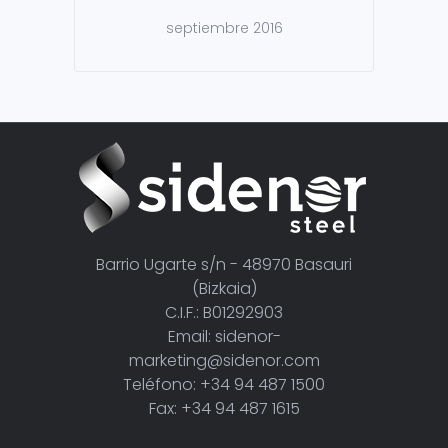
septiembre 2016
Barrio Ugarte s/n - 48970 Basauri
(Bizkaia)
C.I.F.: B01292903
Email: sidenor-
marketing@sidenor.com
Teléfono: +34 94 487 1500
Fax: +34 94 487 1615