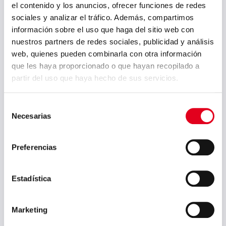
el contenido y los anuncios, ofrecer funciones de redes
sociales y analizar el tráfico. Además, compartimos
información sobre el uso que haga del sitio web con
nuestros partners de redes sociales, publicidad y análisis
web, quienes pueden combinarla con otra información
que les haya proporcionado o que hayan recopilado a
partir del uso que haya hecho de sus servicios.
Sidenor implanta un
Selección
sistema de
Necesarias
de
declaraciones
consentimiento
ambientales para sus
productos
Preferencias
Sidenor ha implantado una
herramienta que le permite
Estadística
desarrollar, gestionar y
publicar de forma autónoma
Marketing
las declaraciones ambientales