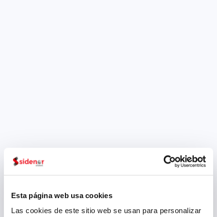
2026
La compañía siderúrgica
participará en el evento de
referencia en el sector del
mecanizado, reafirmando su
posicionamiento en sectores
estratégicos como la
automoción y la maquinaria
industrial y bienes de equipo.
Sidenor participa de nuevo en
la feria SIMODEC 2026, que
tendrá lugar del 2 al 6 de
marzo en el Parc des
Expositions...
Esta página web usa cookies
Las cookies de este sitio web se usan para personalizar