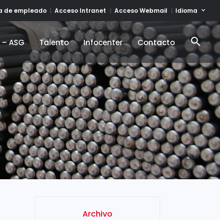
Idioma
ta de empleado
Acceso Intranet
Acceso Webmail
d – ASG
Talento
Infocenter
Contacto
d – ASG
Talento
Infocenter
Contacto
Archivo