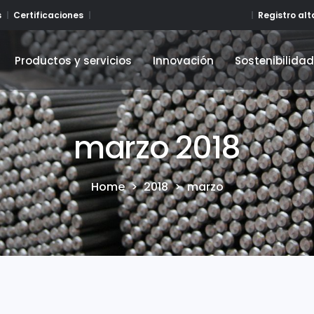
Registro al
s
Certificaciones
Productos y servicios
Innovación
Sostenibilida
Productos y servicios
Innovación
Sostenibilida
marzo 2018
Home
>
2018
>
marzo