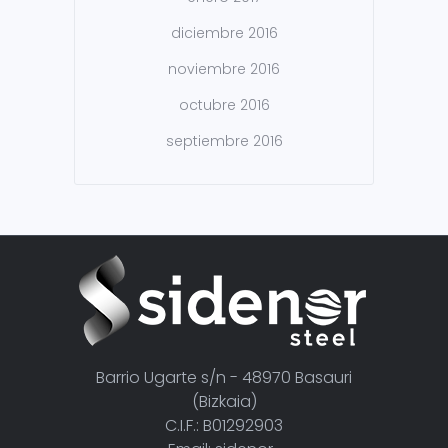
diciembre 2016
noviembre 2016
octubre 2016
septiembre 2016
Barrio Ugarte s/n - 48970 Basauri
(Bizkaia)
C.I.F.: B01292903