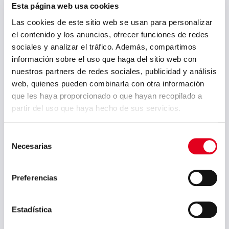
hasta la salida en nuestras
Esta página web usa cookies
instalaciones acabadoras. Mediante
Las cookies de este sitio web se usan para personalizar
el sistema Big Data y el análisis masivo
el contenido y los anuncios, ofrecer funciones de redes
de los datos se implementarán
sociales y analizar el tráfico. Además, compartimos
alarmas que ayuden en tiempo real a
información sobre el uso que haga del sitio web con
estabilizar y garantizar los procesos.
nuestros partners de redes sociales, publicidad y análisis
web, quienes pueden combinarla con otra información
que les haya proporcionado o que hayan recopilado a
partir del uso que haya hecho de sus servicios.
PREVIOUS POST
NEXT POST
Sidenor se ha
Sidenor firma con
adherido a la
la mayoría
Selección
iniciativa Circular
sindical su primer
Necesarias
Basque
Plan de Igualdad
de
consentimiento
Preferencias
Archivo
Estadística
julio 2026