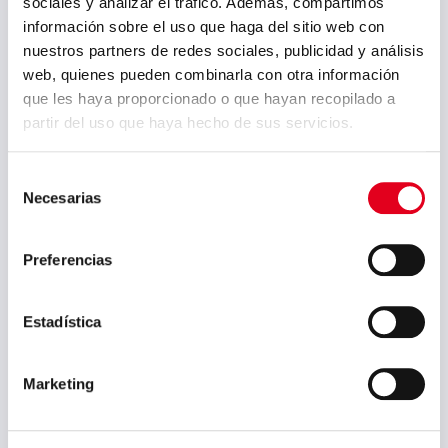
sociales y analizar el tráfico. Además, compartimos
febrero 2023
información sobre el uso que haga del sitio web con
septiembre 2022
nuestros partners de redes sociales, publicidad y análisis
web, quienes pueden combinarla con otra información
julio 2022
que les haya proporcionado o que hayan recopilado a
junio 2022
partir del uso que haya hecho de sus servicios.
mayo 2022
Selección
abril 2022
Necesarias
de
marzo 2022
consentimiento
febrero 2022
Preferencias
enero 2022
Estadística
diciembre 2021
octubre 2021
Marketing
mayo 2021
abril 2021