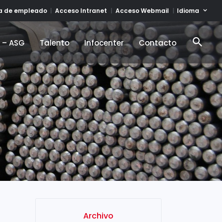
Idioma
ta de empleado
Acceso Intranet
Acceso Webmail
d – ASG
Talento
Infocenter
Contacto
d – ASG
Talento
Infocenter
Contacto
Archivo