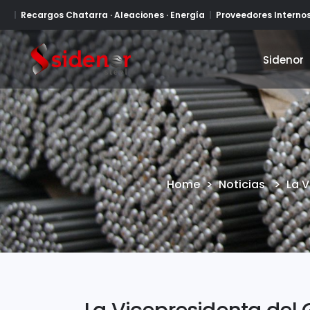
Recargos Chatarra · Aleaciones · Energía
Proveedores Interno
Sidenor
Sidenor
Home
>
Noticias
>
La V