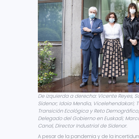
De izquierda a derecha: Vicente Reyes, S
Sidenor; Idoia Mendia, Vicelehendakari; 
Transición Ecológica y Reto Demográfico; 
Delegado del Gobierno en Euskadi; Marco
Canal, Director Industrial de Sidenor.
A pesar de la pandemia y de la incertidu