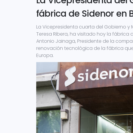
La Vicepresidenta del G
fábrica de Sidenor en 
La Vicepresidenta cuarta del Gobierno y M
Teresa Ribera, ha visitado hoy la fábrica
Antonio Jainaga, Presidente de la compa
renovación tecnológica de la fábrica que 
Europa.