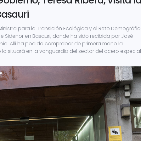
obierno, Teresa Ribera, visita l
Basauri
inistra para la Transición Ecológica y el Reto Demográfic
 de Sidenor en Basauri, donde ha sido recibida por José
ñía. Allí ha podido comprobar de primera mano la
la situará en la vanguardia del sector del acero especia