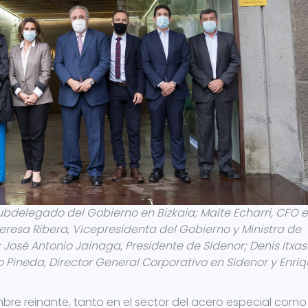
ubdelegado del Gobierno en Bizkaia; Maite Echarri, CFO 
Teresa Ribera, Vicepresidenta del Gobierno y Ministra de
José Antonio Jainaga, Presidente de Sidenor; Denis Itxas
 Pineda, Director General Corporativo en Sidenor y Enri
mbre reinante, tanto en el sector del acero especial como