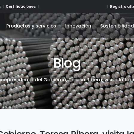
Registro al
s
Certificaciones
Productos y servicios
Innovación
Sostenibilida
Productos y servicios
Innovación
Sostenibilida
Blog
icepresidenta del Gobierno, Teresa Ribera, visita la fáb