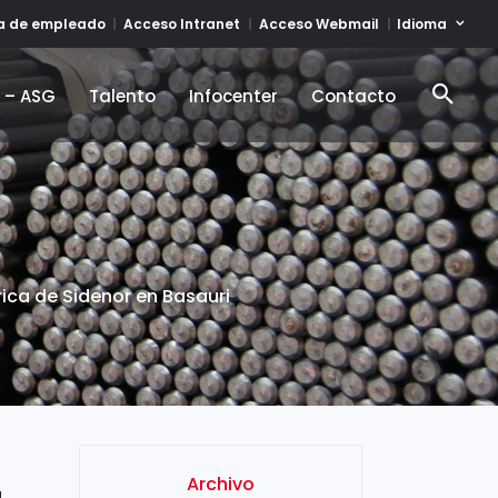
Idioma
ta de empleado
Acceso Intranet
Acceso Webmail
d – ASG
Talento
Infocenter
Contacto
d – ASG
Talento
Infocenter
Contacto
rica de Sidenor en Basauri
Archivo