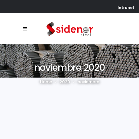
Intranet
noviembre 2020
Home
>
2020
>
noviembre