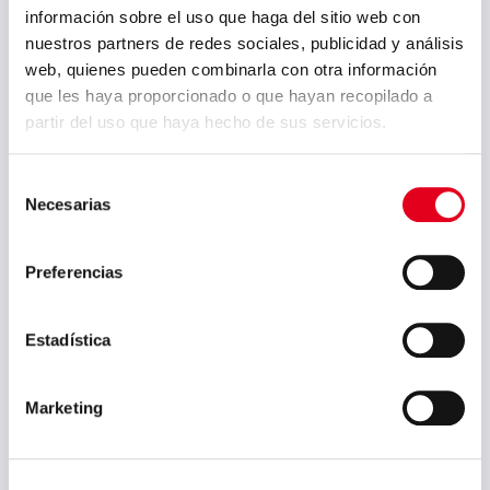
información sobre el uso que haga del sitio web con
septiembre 2022
nuestros partners de redes sociales, publicidad y análisis
julio 2022
web, quienes pueden combinarla con otra información
que les haya proporcionado o que hayan recopilado a
junio 2022
partir del uso que haya hecho de sus servicios.
mayo 2022
abril 2022
Selección
Necesarias
de
marzo 2022
consentimiento
febrero 2022
Preferencias
enero 2022
diciembre 2021
Estadística
octubre 2021
Marketing
mayo 2021
abril 2021