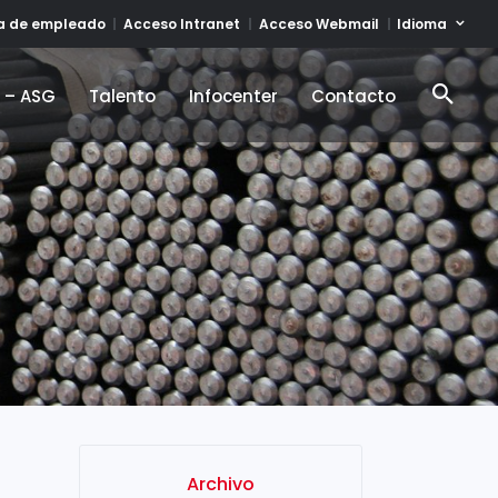
Idioma
ta de empleado
Acceso Intranet
Acceso Webmail
d – ASG
Talento
Infocenter
Contacto
d – ASG
Talento
Infocenter
Contacto
Archivo