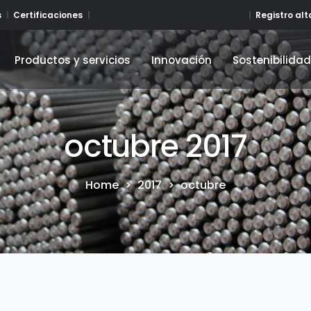
Registro al
s
Certificaciones
Productos y servicios
Innovación
Sostenibilida
Productos y servicios
Innovación
Sostenibilida
octubre 2017
Home
>
2017
>
octubre