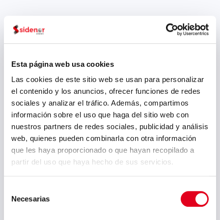
próximo mes de mayo, Sidenor
participará de nuevo con
stand propio (Hall 22,...
Esta página web usa cookies
Archivo
Las cookies de este sitio web se usan para personalizar
el contenido y los anuncios, ofrecer funciones de redes
julio 2026
sociales y analizar el tráfico. Además, compartimos
información sobre el uso que haga del sitio web con
mayo 2026
nuestros partners de redes sociales, publicidad y análisis
marzo 2026
web, quienes pueden combinarla con otra información
que les haya proporcionado o que hayan recopilado a
enero 2026
partir del uso que haya hecho de sus servicios.
diciembre 2025
octubre 2025
Selección
Necesarias
de
septiembre 2025
consentimiento