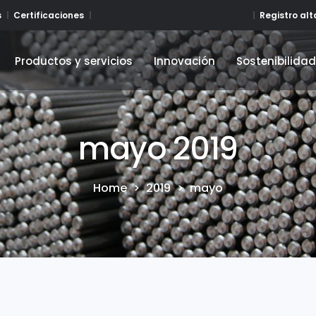
Registro al
s
Certificaciones
Productos y servicios
Innovación
Sostenibilida
Productos y servicios
Innovación
Sostenibilida
mayo 2019
Home
>
2019
>
mayo