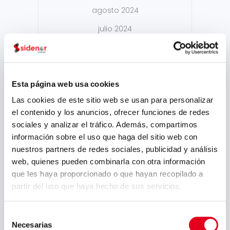
agosto 2024
julio 2024
mayo 2024
abril 2024
marzo 2024
Esta página web usa cookies
Las cookies de este sitio web se usan para personalizar
febrero 2024
el contenido y los anuncios, ofrecer funciones de redes
enero 2024
sociales y analizar el tráfico. Además, compartimos
información sobre el uso que haga del sitio web con
noviembre 2023
nuestros partners de redes sociales, publicidad y análisis
agosto 2023
web, quienes pueden combinarla con otra información
que les haya proporcionado o que hayan recopilado a
julio 2023
partir del uso que haya hecho de sus servicios.
junio 2023
mayo 2023
Selección
Necesarias
de