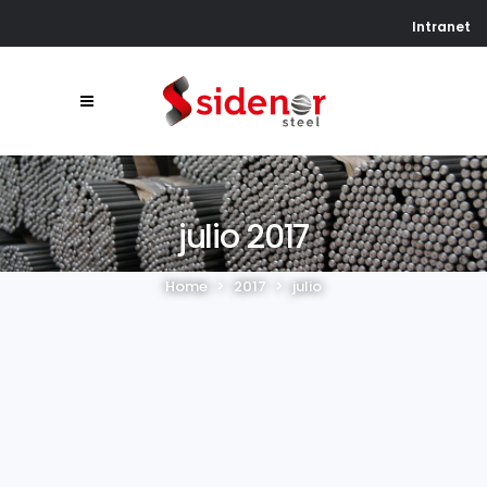
Intranet
julio 2017
Home
>
2017
>
julio