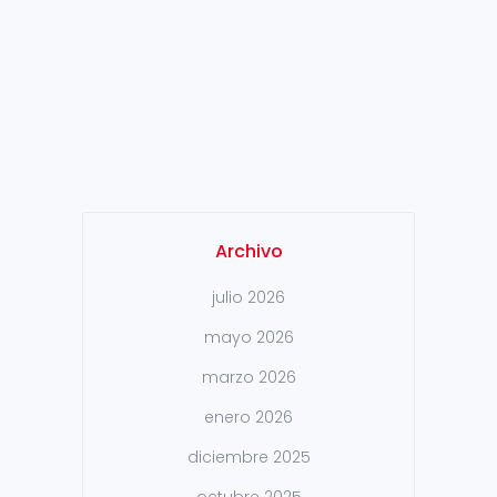
de Sidenor El pasado 10 de
julio, Javier de Andres
(Delegado del Gobierno de
España en el País Vasco) y
Jordi Ibarrondo (Director de
Gabinete de Delegación de...
Archivo
julio 2026
mayo 2026
marzo 2026
enero 2026
diciembre 2025