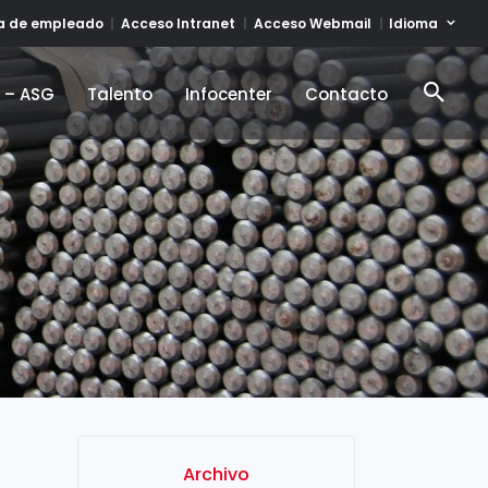
Idioma
ta de empleado
Acceso Intranet
Acceso Webmail
d – ASG
Talento
Infocenter
Contacto
d – ASG
Talento
Infocenter
Contacto
Archivo