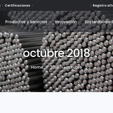
Registro al
s
Certificaciones
Productos y servicios
Innovación
Sostenibilida
Productos y servicios
Innovación
Sostenibilida
octubre 2018
Home
>
2018
>
octubre