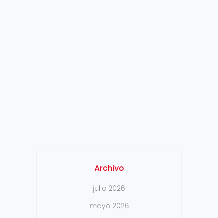
mayoría de la representación
sindical (CC.OO, UGT, USO y
CSI-F) han suscrito hoy un
nuevo Acuerdo Marco por una
vigencia de cinco años. En
virtud de este acuerdo, se
realizarán incrementos
salariales durante todo las
vigencia y, a partir de 2019,
habrá un nuevo incentivo de
reparto de beneficios...
Archivo
julio 2026
mayo 2026