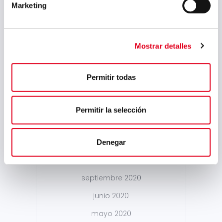
Marketing
diciembre 2021
octubre 2021
Mostrar detalles
mayo 2021
abril 2021
Permitir todas
marzo 2021
febrero 2021
Permitir la selección
enero 2021
diciembre 2020
Denegar
noviembre 2020
septiembre 2020
junio 2020
mayo 2020