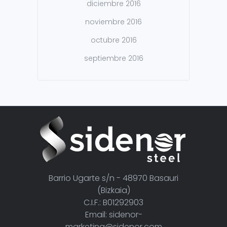
diciembre 2016
noviembre 2016
octubre 2016
septiembre 2016
Barrio Ugarte s/n - 48970 Basauri
(Bizkaia)
C.I.F.: B01292903
Email: sidenor-
marketing@sidenor.com