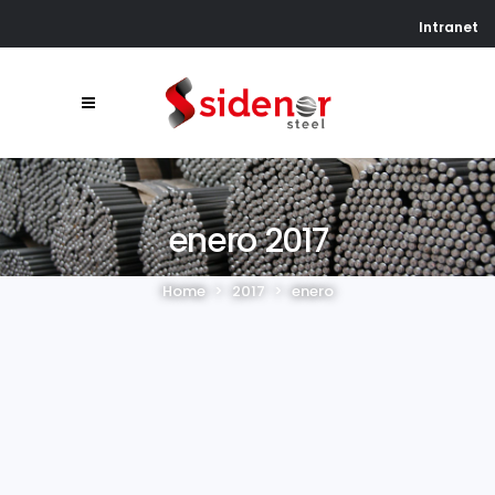
Intranet
enero 2017
Home
>
2017
>
enero
Sidenor y sindicatos
ratifican el nuevo
Acuerdo Marco
En una reunión celebrada
durante la mañana de hoy, la