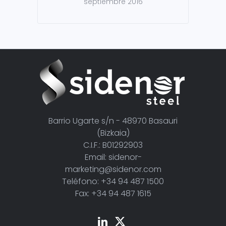
septiembre 2016
Barrio Ugarte s/n - 48970 Basauri
(Bizkaia)
C.I.F.: B01292903
Email: sidenor-
marketing@sidenor.com
Teléfono: +34 94 487 1500
Fax: +34 94 487 1615