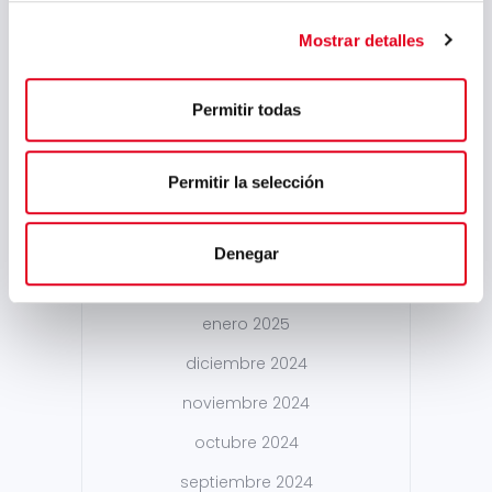
octubre 2025
Mostrar detalles
septiembre 2025
julio 2025
Permitir todas
junio 2025
mayo 2025
Permitir la selección
abril 2025
marzo 2025
Denegar
febrero 2025
enero 2025
diciembre 2024
noviembre 2024
octubre 2024
septiembre 2024