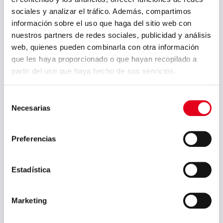
sociales y analizar el tráfico. Además, compartimos
información sobre el uso que haga del sitio web con
PREVIOUS POST
NEXT POST
La mayoría de los
Sidenor y
nuestros partners de redes sociales, publicidad y análisis
sindicatos
sindicatos
web, quienes pueden combinarla con otra información
aprueban el Plan
ratifican el nuevo
de Adaptación
Acuerdo Marco
que les haya proporcionado o que hayan recopilado a
Laboral de
partir del uso que haya hecho de sus servicios.
Sidenor
Selección
Necesarias
de
Archivo
consentimiento
julio 2026
Preferencias
mayo 2026
Estadística
marzo 2026
enero 2026
Marketing
diciembre 2025