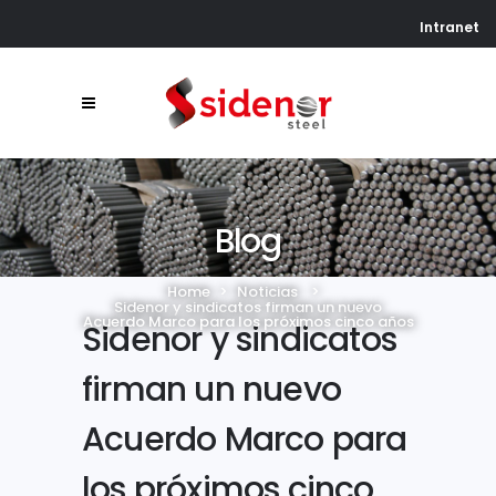
Intranet
Blog
Home
>
Noticias
>
Sidenor y sindicatos firman un nuevo
Acuerdo Marco para los próximos cinco años
Sidenor y sindicatos
firman un nuevo
Acuerdo Marco para
los próximos cinco