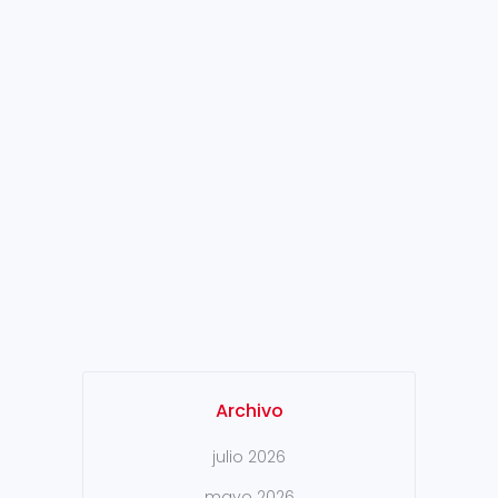
4.0
Sidenor participa una vez más
en el programa BIND 4.0 tras
los buenos resultados de las
ediciones anteriores, siendo el
tercer año consecutivo en el
que se abordará un proyecto
conjunto con una de las
startups del programa. En esta
edición, con un 10% más de
startups participantes, Sidenor
se ha decantado por una de...
Archivo
julio 2026
mayo 2026