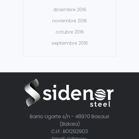
diciembre 2016
noviembre 2016
octubre 2016
septiembre 2016
Barrio Ugarte s/n - 48970 Basauri
(Bizkaia)
C.I.F.: B01292903
Email: sidenor-