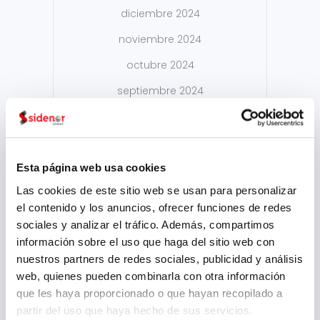
diciembre 2024
noviembre 2024
octubre 2024
septiembre 2024
agosto 2024
julio 2024
mayo 2024
Esta página web usa cookies
Las cookies de este sitio web se usan para personalizar
abril 2024
el contenido y los anuncios, ofrecer funciones de redes
marzo 2024
sociales y analizar el tráfico. Además, compartimos
información sobre el uso que haga del sitio web con
febrero 2024
nuestros partners de redes sociales, publicidad y análisis
enero 2024
web, quienes pueden combinarla con otra información
que les haya proporcionado o que hayan recopilado a
noviembre 2023
partir del uso que haya hecho de sus servicios.