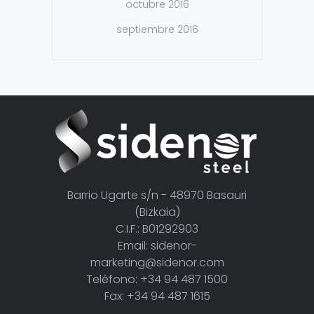
octubre 2016
septiembre 2016
Barrio Ugarte s/n - 48970 Basauri
(Bizkaia)
C.I.F.: B01292903
Email: sidenor-
marketing@sidenor.com
Teléfono: +34 94 487 1500
Fax: +34 94 487 1615