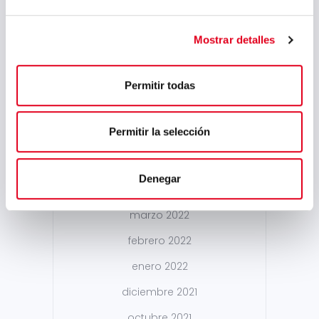
mayo 2023
marzo 2023
Mostrar detalles
febrero 2023
Permitir todas
septiembre 2022
julio 2022
Permitir la selección
junio 2022
mayo 2022
Denegar
abril 2022
marzo 2022
febrero 2022
enero 2022
diciembre 2021
octubre 2021