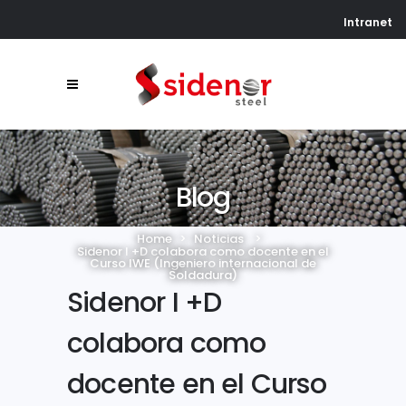
Intranet
Blog
Home
>
Noticias
>
Sidenor I +D colabora como docente en el
Curso IWE (Ingeniero internacional de
Soldadura)
Sidenor I +D
colabora como
docente en el Curso