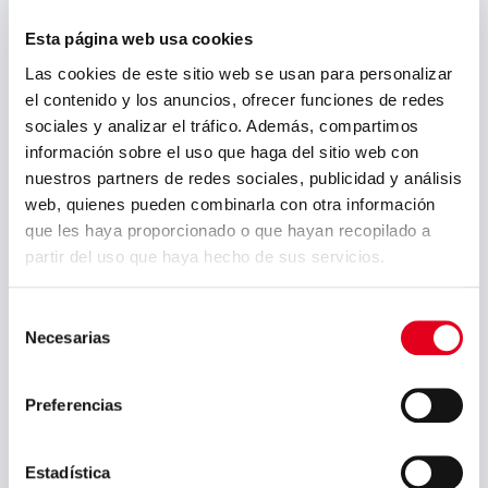
SMM de Hamburgo
Esta página web usa cookies
Sidenor Forgings &
Castings formará parte de la
Las cookies de este sitio web se usan para personalizar
feria internacional más
el contenido y los anuncios, ofrecer funciones de redes
importante de la industria
sociales y analizar el tráfico. Además, compartimos
marítima, la SMM de
información sobre el uso que haga del sitio web con
Hamburgo, a la cual se espera
nuestros partners de redes sociales, publicidad y análisis
que asistan más de 50.000
web, quienes pueden combinarla con otra información
personas. Entre los días 4 y 7
que les haya proporcionado o que hayan recopilado a
de septiembre,y bajo el lema
partir del uso que haya hecho de sus servicios.
“Tendencias en SMMart
Shipping”, más de 2.200
Selección
expositores de 66 países
Necesarias
de
tendrán la oportunidad...
consentimiento
Preferencias
Archivo
Estadística