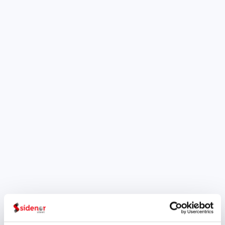
del proyecto 5RefrACT es
extender el paradigma "4R"
hacia las "5R" (reducir -
reutilizar -...
Sidenor Forgings &
Castings en la Feria