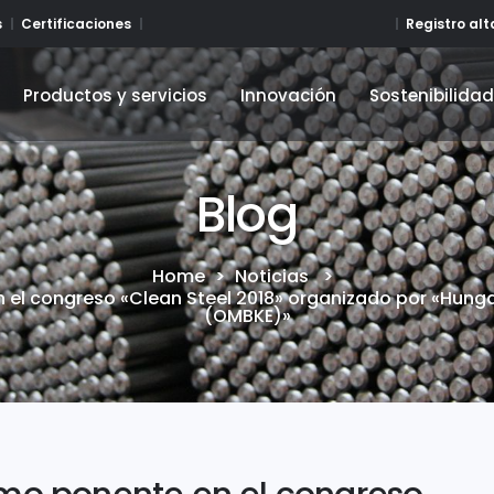
Registro al
s
Certificaciones
Productos y servicios
Innovación
Sostenibilida
Productos y servicios
Innovación
Sostenibilida
Blog
Home
>
Noticias
>
 el congreso «Clean Steel 2018» organizado por «Hungar
(OMBKE)»