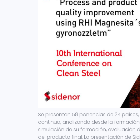
Se presentan 58 ponencias de 24 países,
continua, analizando desde la formación y
simulación de su formación, evaluación 
del producto final. La presentación de S