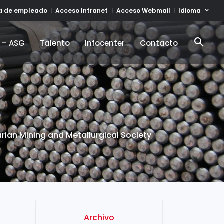
Idioma
ta de empleado
Acceso Intranet
Acceso Webmail
d – ASG
Talento
Infocenter
Contacto
d – ASG
Talento
Infocenter
Contacto
ian Mining and Metallurgical Society
Archivo