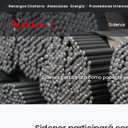
Recargos Chatarra · Aleaciones · Energía
Proveedores Interno
Sidenor
Sidenor
Sidenor participará como ponente en