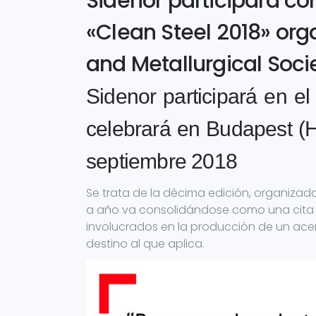
Sidenor participará c
«Clean Steel 2018» or
and Metallurgical Soc
Sidenor participará en e
celebrará en Budapest (H
septiembre 2018
Se trata de la décima edición, organizada
a año va consolidándose como una cita d
involucrados en la producción de un acer
destino al que aplica.