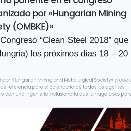
omo ponente en el congreso
ganizado por «Hungarian Mining
iety (OMBKE)»
l Congreso “Clean Steel 2018” que
ungría) los próximos días 18 – 20
 por “Hungarian Mining and Metallurgical Society» y, que
e referencia para el calendario de todos los agentes
o con una ingeniería inclusionaria que lo haga apto para