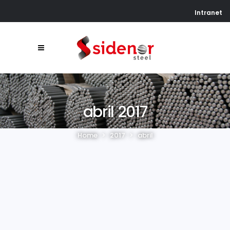
Intranet
abril 2017
Home
>
2017
>
abril