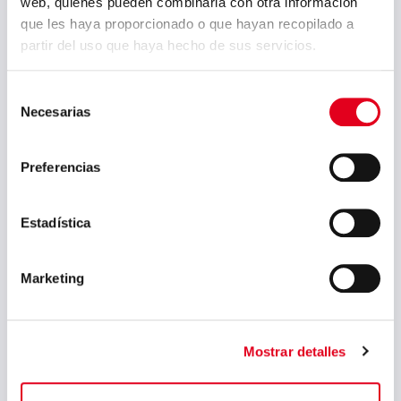
web, quienes pueden combinarla con otra información
febrero 2024
que les haya proporcionado o que hayan recopilado a
partir del uso que haya hecho de sus servicios.
enero 2024
noviembre 2023
Selección
Necesarias
de
agosto 2023
consentimiento
julio 2023
Preferencias
junio 2023
mayo 2023
Estadística
marzo 2023
febrero 2023
Marketing
septiembre 2022
julio 2022
Mostrar detalles
junio 2022