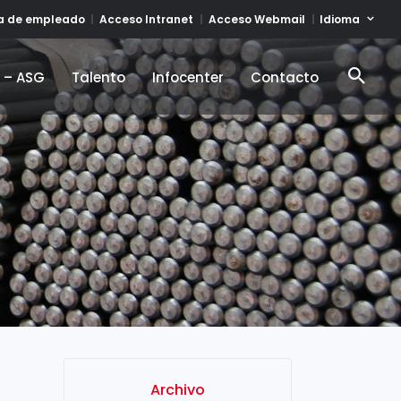
Idioma
ta de empleado
Acceso Intranet
Acceso Webmail
d – ASG
Talento
Infocenter
Contacto
d – ASG
Talento
Infocenter
Contacto
Archivo