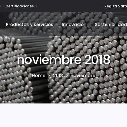
Registro al
s
Certificaciones
Productos y servicios
Innovación
Sostenibilida
Productos y servicios
Innovación
Sostenibilida
noviembre 2018
Home
>
2018
>
noviembre