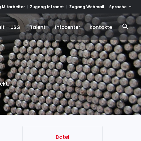
Sprache
 Mitarbeiter
Zugang Intranet
Zugang Webmail
it – USG
Talent
Infocenter
Kontakte
it – USG
Talent
Infocenter
Kontakte
ekt.
Datei