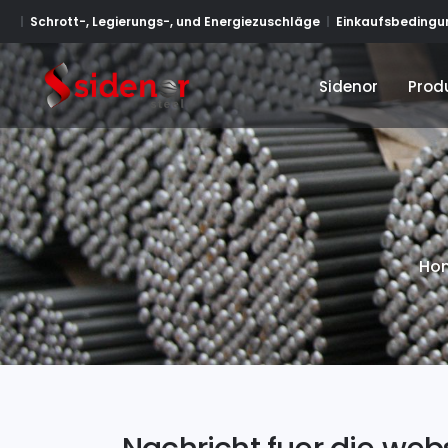
Schrott-, Legierungs-, und Energiezuschläge
Einkaufsbedingun
Sidenor
Prod
Sidenor
Prod
Ho