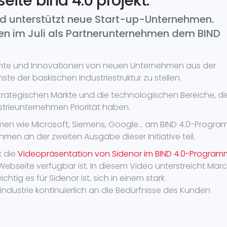
eite bind 4.0 projekt.
und unterstützt neue Start-up-Unternehmen.
en im Juli als Partnerunternehmen dem BIND
lente und Innovationen von neuen Unternehmen aus der
ste der baskischen Industriestruktur zu stellen.
strategischen Märkte und die technologischen Bereiche, di
ustrieunternehmen Priorität haben.
en wie Microsoft, Siemens, Google… am BIND 4.0-Progr
men an der zweiten Ausgabe dieser Initiative teil.
k die
Videopräsentation von Sidenor im BIND 4.0-Program
ebseite verfügbar ist. In diesem Video unterstreicht Mar
chtig es für Sidenor ist, sich in einem stark
ndustrie kontinuierlich an die Bedürfnisse des Kunden