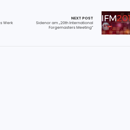
NEXT POST
as Werk
Sidenor am „20th International
Forgemasters Meeting”