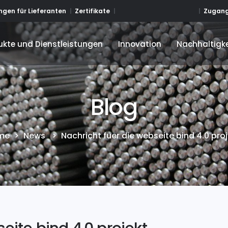
Zugang
gen für Lieferanten
Zertifikate
ukte und Dienstleistungen
Innovation
Nachhaltigke
ukte und Dienstleistungen
Innovation
Nachhaltigke
Blog
me
>
News
>
Nachricht fuer die webseite bind 4.0 proj