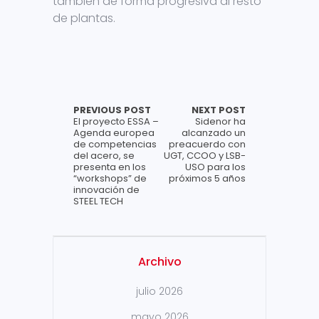
también de forma progresiva al resto
de plantas.
PREVIOUS POST
NEXT POST
El proyecto ESSA –
Sidenor ha
Agenda europea
alcanzado un
de competencias
preacuerdo con
del acero, se
UGT, CCOO y LSB-
presenta en los
USO para los
“workshops” de
próximos 5 años
innovación de
STEEL TECH
Archivo
julio 2026
mayo 2026