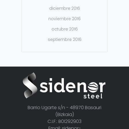
diciembre 2016
noviembre 2016
octubre 2016
septiembre 2016
Barrio Ugarte s/n - 48970 Basauri
(Bizkaia)
C.I.F.: B01292903
Email: sidenor-