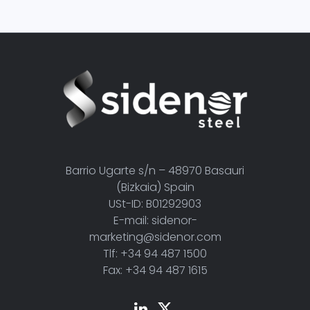
Barrio Ugarte s/n – 48970 Basauri
(Bizkaia) Spain
USt-ID: B01292903
E-mail: sidenor-
marketing@sidenor.com
Tlf: +34 94 487 1500
Fax: +34 94 487 1615