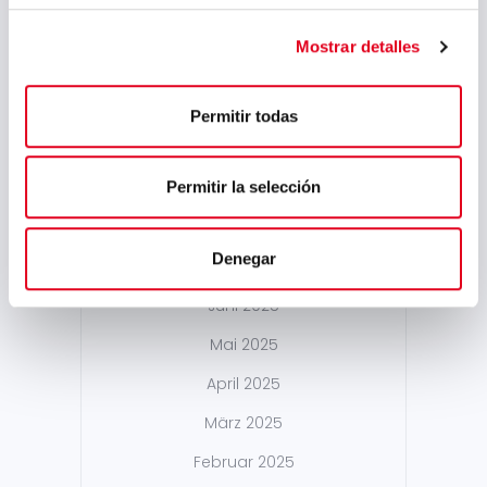
Mai 2026
Mostrar detalles
März 2026
Januar 2026
Permitir todas
Dezember 2025
Permitir la selección
Oktober 2025
September 2025
Denegar
Juli 2025
Juni 2025
Mai 2025
April 2025
März 2025
Februar 2025