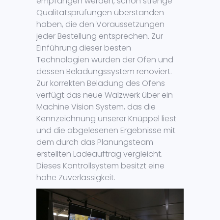
empfangen werden, schon strenge
Qualitätsprüfungen überstanden
haben, die den Voraussetzungen
jeder Bestellung entsprechen. Zur
Einführung dieser besten
Technologien wurden der Ofen und
dessen Beladungssystem renoviert.
Zur korrekten Beladung des Ofens
verfügt das neue Walzwerk über ein
Machine Vision System, das die
Kennzeichnung unserer Knüppel liest
und die abgelesenen Ergebnisse mit
dem durch das Planungsteam
erstellten Ladeauftrag vergleicht.
Dieses Kontrollsystem besitzt eine
hohe Zuverlässigkeit.