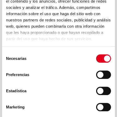
el contenido y los anuncios, ofrecer funciones de redes
Systems und der massiven
sociales y analizar el tráfico. Además, compartimos
Datenanalyse sollen Alarmanlagen zur
información sobre el uso que haga del sitio web con
Stabilisierung und Gewährleistung der
nuestros partners de redes sociales, publicidad y análisis
Prozesse in Echtzeit eingestellt
web, quienes pueden combinarla con otra información
werden.
que les haya proporcionado o que hayan recopilado a
partir del uso que haya hecho de sus servicios.
PREVIOUS POST
NEXT POST
Selección
Sidenor hat sich
Sidenor
Necesarias
de
der “Circular
unterzeichnet
Basque”-Initiative
seinen ersten
consentimiento
angeschlossen
Gleichstellungsplan
mit der Mehrheit
Preferencias
der
Gewerkschaften
Estadística
Datei
Marketing
Juli 2026