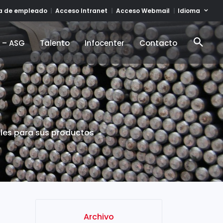
Idioma
ta de empleado
Acceso Intranet
Acceso Webmail
d – ASG
Talento
Infocenter
Contacto
d – ASG
Talento
Infocenter
Contacto
les para sus productos
Archivo