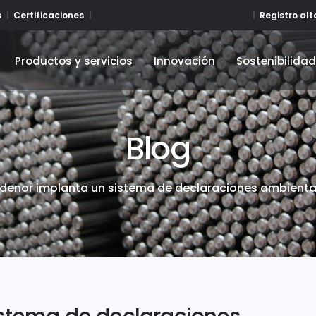
Registro al
s
Certificaciones
Productos y servicios
Innovación
Sostenibilida
Productos y servicios
Innovación
Sostenibilida
Blog
idenor implanta un sistema de declaraciones ambienta