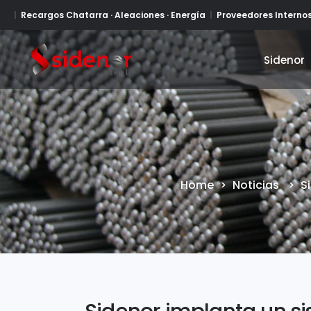
Recargos Chatarra · Aleaciones · Energía
Proveedores Interno
Sidenor
Sidenor
Home
>
Noticias
>
S