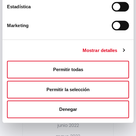
febrero 2024
Estadística
enero 2024
Marketing
noviembre 2023
agosto 2023
julio 2023
Mostrar detalles
junio 2023
Permitir todas
mayo 2023
marzo 2023
Permitir la selección
febrero 2023
septiembre 2022
Denegar
julio 2022
junio 2022