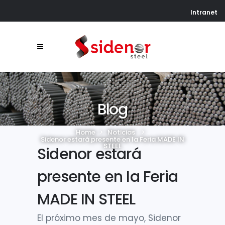
Intranet
Blog
Home
>
Noticias
>
Sidenor estará presente en la Feria MADE IN
STEEL
Sidenor estará
presente en la Feria
MADE IN STEEL
El próximo mes de mayo, Sidenor