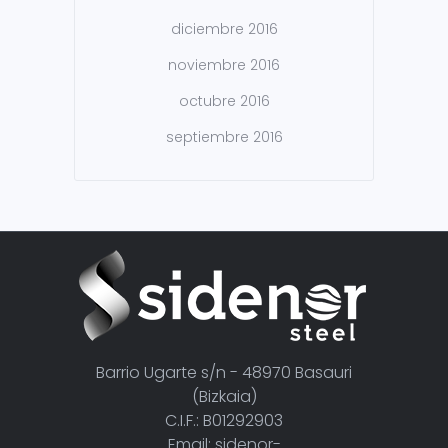
diciembre 2016
noviembre 2016
octubre 2016
septiembre 2016
Barrio Ugarte s/n - 48970 Basauri
(Bizkaia)
C.I.F.: B01292903
Email: sidenor-