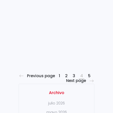
Estaremos ubicados en el
pabellón 12 Stand Del 16 al 20
de abril Sidenor participará en
la Feria Wire 2018. En Sidenor
llevamos más de 50 años
focalizados en comprender
las necesidades de nuestros
clientes para ofrecerles las
mejores soluciones técnicas y
de...
1
2
3
4
5
Previous page
Next page
Archivo
julio 2026
mayo 2026