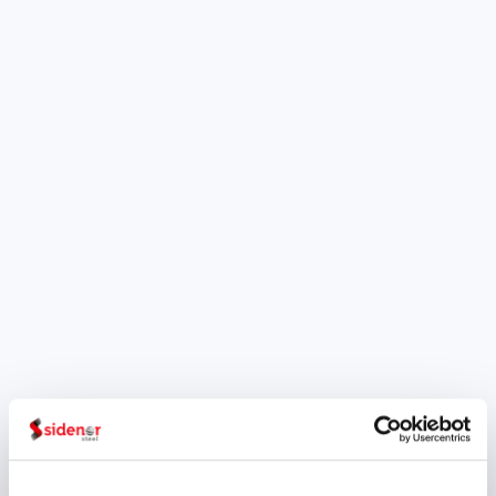
la feria Wire 2018
Sidenor, líder en la fabricación
de Aceros Especiales,
presentará su gama de
productos en la feria Wire 2018
que se celebra en la ciudad
alemana de Dusseldorf entre
los días 16 y 20 de abril
Coincidiendo con el evento se
ha lanzado un microsite
dedicado en exclusiva a la
Feria Wire 2018. A través de
esta...