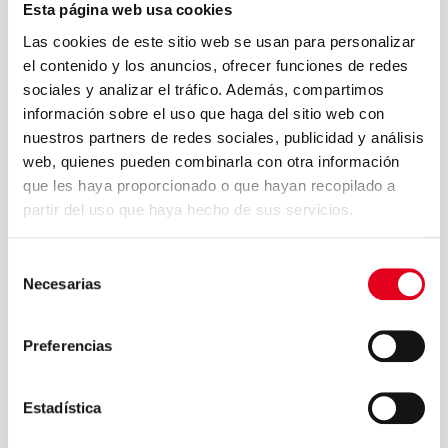
Esta página web usa cookies
Las cookies de este sitio web se usan para personalizar
el contenido y los anuncios, ofrecer funciones de redes
sociales y analizar el tráfico. Además, compartimos
información sobre el uso que haga del sitio web con
nuestros partners de redes sociales, publicidad y análisis
web, quienes pueden combinarla con otra información
Sidenor avanza en su
que les haya proporcionado o que hayan recopilado a
partir del uso que haya hecho de sus servicios.
transformación digital
de la mano de
Selección
Telefónica
Necesarias
de
Telefónica será el nuevo
consentimiento
partner de Sidenor para su
Preferencias
sistema de tecnologías de la
información y acompañará a
la compañía siderúrgica en su
Estadística
transformación. Con la subida
de la plataforma SAP a la