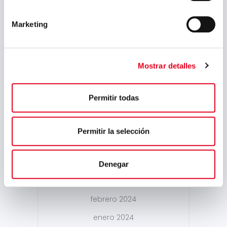
enero 2025
Marketing
diciembre 2024
noviembre 2024
Mostrar detalles
octubre 2024
septiembre 2024
Permitir todas
agosto 2024
julio 2024
Permitir la selección
mayo 2024
abril 2024
Denegar
marzo 2024
febrero 2024
enero 2024