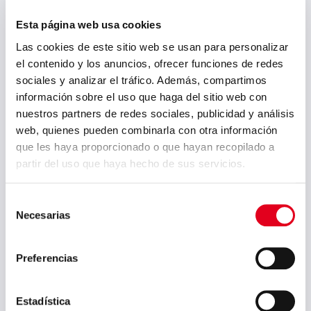
julio 2026
Esta página web usa cookies
mayo 2026
Las cookies de este sitio web se usan para personalizar
marzo 2026
el contenido y los anuncios, ofrecer funciones de redes
sociales y analizar el tráfico. Además, compartimos
enero 2026
información sobre el uso que haga del sitio web con
diciembre 2025
nuestros partners de redes sociales, publicidad y análisis
web, quienes pueden combinarla con otra información
octubre 2025
que les haya proporcionado o que hayan recopilado a
septiembre 2025
partir del uso que haya hecho de sus servicios.
julio 2025
Selección
junio 2025
Necesarias
de
mayo 2025
consentimiento
abril 2025
Preferencias
marzo 2025
Estadística
febrero 2025