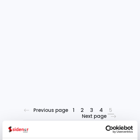
Sidenor presenta el Proyecto
RFCS Toolsteel: Nuevos aceros
que aumentan y mejoran la
vida útil de las herramientas
de forja Aumentar la vida útil
de los utillajes es un reto
constante para las empresas
de forja en caliente. Las
condiciones de trabajo
extremas a las que se
exponen limitan su vida a unas
15.000 piezas...
1
2
3
4
5
Previous page
Next page
Archivo