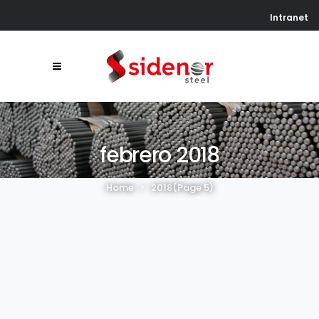
Intranet
febrero 2018
Home
>
2018
(Page 5)