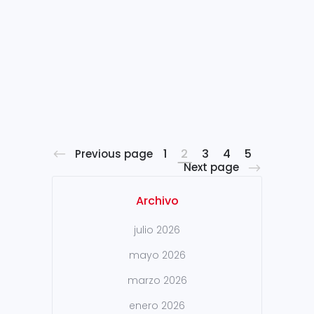
Sidenor somos sensibles a la
importancia del desarrollo
personal y emocional de los
menores y el respeto por el
disfrute de sus derechos. Este
año, el Día mundial contra el...
1
2
3
4
5
Previous page
Next page
Archivo
julio 2026
mayo 2026
marzo 2026
enero 2026