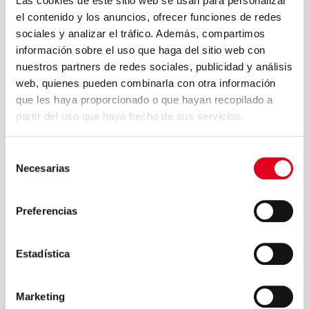
Las cookies de este sitio web se usan para personalizar
el contenido y los anuncios, ofrecer funciones de redes
sociales y analizar el tráfico. Además, compartimos
información sobre el uso que haga del sitio web con
nuestros partners de redes sociales, publicidad y análisis
web, quienes pueden combinarla con otra información
que les haya proporcionado o que hayan recopilado a
partir del uso que haya hecho de sus servicios.
Selección
Iñigo Legua participa
Necesarias
de
hoy en la jornada
consentimiento
«Euskadi 2018»
Preferencias
Iñigo Legua, CIO de Sidenor, es
uno de los ponentes que hoy
Estadística
se dan cita en la jornada
anual sobre transformación
digital en Euskadi organizada
Marketing