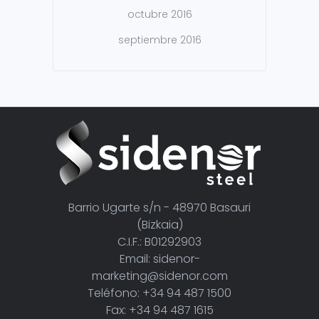
octubre 2016
septiembre 2016
Barrio Ugarte s/n - 48970 Basauri
(Bizkaia)
C.I.F.: B01292903
Email: sidenor-
marketing@sidenor.com
Teléfono: +34 94 487 1500
Fax: +34 94 487 1615