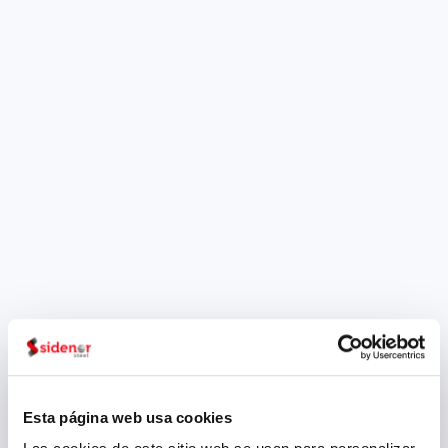
los partners principales
Financiado por el Programa
Marco HORIZON 2020 y dentro
de la convocatoria de
Sostenibilidad Industrial, se
acaba de aprobar el proyecto
CIRMET Sidenor participa
como partner en el proyecto
CIRMET (Innovative and
efficient solution, based on
modular, versatile, smart
process units for energy and
resource flexibility in highly
energy intensive processes)
que pretende diseñar,
desarrollar y...
Esta página web usa cookies