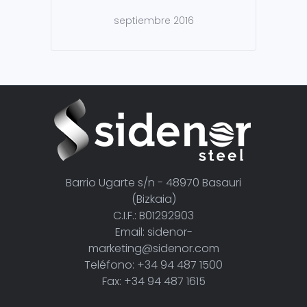
septiembre 2016
Barrio Ugarte s/n - 48970 Basauri
(Bizkaia)
C.I.F.: B01292903
Email: sidenor-
marketing@sidenor.com
Teléfono: +34 94 487 1500
Fax: +34 94 487 1615