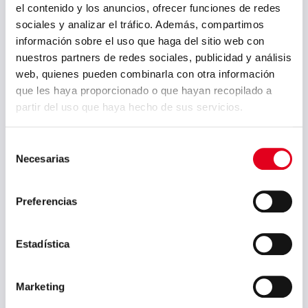
el contenido y los anuncios, ofrecer funciones de redes
septiembre 2024
sociales y analizar el tráfico. Además, compartimos
agosto 2024
información sobre el uso que haga del sitio web con
nuestros partners de redes sociales, publicidad y análisis
julio 2024
web, quienes pueden combinarla con otra información
mayo 2024
que les haya proporcionado o que hayan recopilado a
partir del uso que haya hecho de sus servicios.
abril 2024
marzo 2024
Selección
Necesarias
febrero 2024
de
consentimiento
enero 2024
Preferencias
noviembre 2023
agosto 2023
Estadística
julio 2023
junio 2023
Marketing