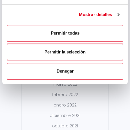
mayo 2023
marzo 2023
Mostrar detalles
febrero 2023
septiembre 2022
Permitir todas
julio 2022
Permitir la selección
junio 2022
mayo 2022
Denegar
abril 2022
marzo 2022
febrero 2022
enero 2022
diciembre 2021
octubre 2021