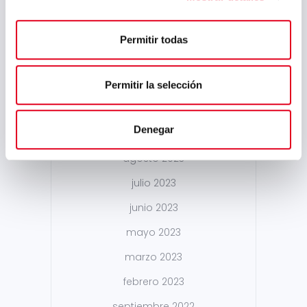
mayo 2024
abril 2024
Permitir todas
marzo 2024
febrero 2024
Permitir la selección
enero 2024
Denegar
noviembre 2023
agosto 2023
julio 2023
junio 2023
mayo 2023
marzo 2023
febrero 2023
septiembre 2022