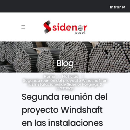
Intranet
Blog
Home
>
Noticias
>
Segunda reunión del proyecto Windshaft en
las instalaciones de Sidenor Forgings &
Castings
Segunda reunión del
proyecto Windshaft
en las instalaciones