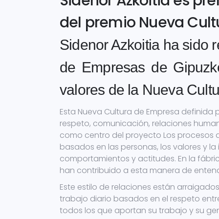
Sidenor Azkoitia es pr
del premio Nueva Cul
Sidenor Azkoitia ha sido
de Empresas de Gipuzko
valores de la Nueva Cult
Esta Nueva Cultura de Empresa definida 
respeto, comunicación, relaciones humana
como centro del proyecto Los procesos d
basados en las personas, los valores y la 
comportamientos y actitudes. En la fábri
han contribuido a esta manera de entende
Este estilo de relaciones están arraigado
trabajo diario basados en el respeto entr
todos los que aportan su trabajo y su gen