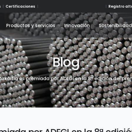
Registro al
s
Certificaciones
Productos y servicios
Innovación
Sostenibilida
Productos y servicios
Innovación
Sostenibilida
Blog
Azkoitia es premiada por ADEGI en la 8ª edición del p