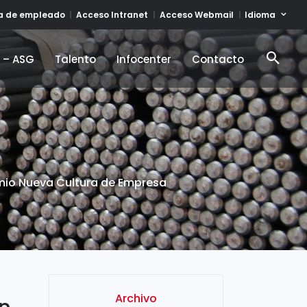
Idioma
ta de empleado
Acceso Intranet
Acceso Webmail
d – ASG
Talento
Infocenter
Contacto
d – ASG
Talento
Infocenter
Contacto
remio Nueva Cultura de Empresa
Archivo