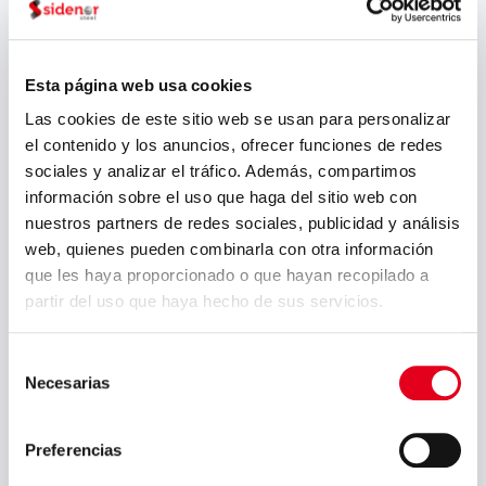
Esta página web usa cookies
Las cookies de este sitio web se usan para personalizar
el contenido y los anuncios, ofrecer funciones de redes
sociales y analizar el tráfico. Además, compartimos
información sobre el uso que haga del sitio web con
nuestros partners de redes sociales, publicidad y análisis
web, quienes pueden combinarla con otra información
que les haya proporcionado o que hayan recopilado a
partir del uso que haya hecho de sus servicios.
Sidenor firma con la
mayoría sindical su
Selección
primer Plan de Igualdad
Necesarias
de
La dirección del Grupo Sidenor
consentimiento
y los sindicatos: CC.OO., UGT,
Preferencias
USO, CSI-F y ESK han firmado el
acuerdo, que contempla