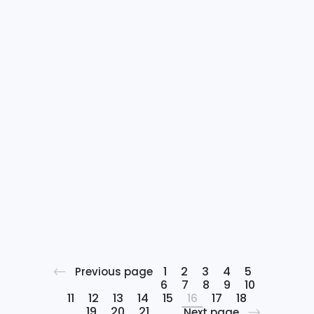
comienzos de año a la
iniciativa Circular Basque
Circular Basque es una red de
organizaciones
comprometidas en promover
e implantar la Economía
Circular en Euskadi, y un
espacio donde dar a conocer
las iniciativas que se están
llevando a cabo en este
campo, así como las noticias
más relevantes. Circular
Basque...
1
2
3
4
5
Previous page
6
7
8
9
10
11
12
13
14
15
16
17
18
19
20
21
Next page