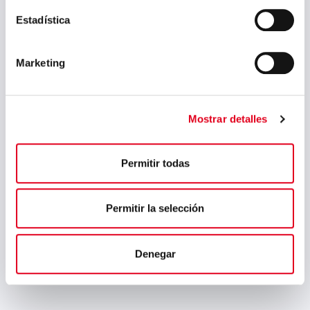
medidas que facilitan la
Estadística
conciliación laboral y familiar
El plan tiene siete objetivos
Marketing
claves: selección e
incorporación, desarrollo
profesional y promoción,
formación, conciliación de la
Mostrar detalles
vida familiar y laboral, salud
laboral, comunicación y
Permitir todas
sensibilización....
Permitir la selección
Denegar