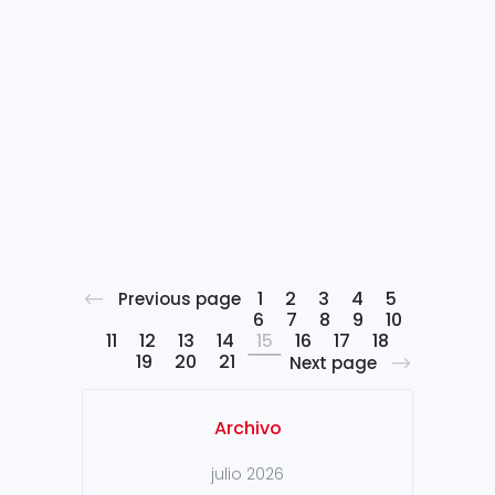
por Sidenor, así como la
posibilidad de obtener un
premio económico y acceso a
ayudas de Diputación Foral de
Bizkaia, siempre que se
cumplan las condiciones al
respecto. Bilbao 28 de
mayo.-...
1
2
3
4
5
Previous page
6
7
8
9
10
11
12
13
14
15
16
17
18
19
20
21
Next page
Archivo
julio 2026