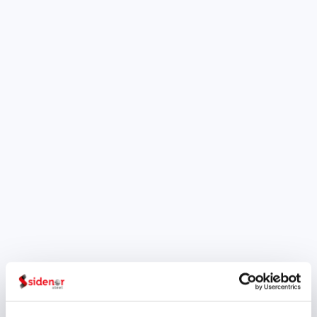
Plásticos,es el lema del Día
Mundial del Medio
Ambienteen2018, un evento
global liderado por ONU Medio
Ambiente,autoridad ambiental
líder en el mundo,
ampliamente celebrado en
más de 100 países cada 5...