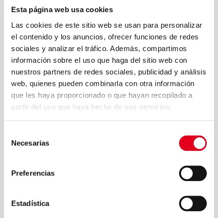
Esta página web usa cookies
Las cookies de este sitio web se usan para personalizar
Sidenor Azkoitia es
el contenido y los anuncios, ofrecer funciones de redes
premiada por ADEGI en
sociales y analizar el tráfico. Además, compartimos
la 8ª edición del premio
información sobre el uso que haga del sitio web con
Nueva Cultura de
nuestros partners de redes sociales, publicidad y análisis
Empresa
web, quienes pueden combinarla con otra información
que les haya proporcionado o que hayan recopilado a
Sidenor Azkoitia ha sido
partir del uso que haya hecho de sus servicios.
reconocida hoy por ADEGI
(Asociación de Empresas de
Gipuzkoa) como fábrica que
Selección
Necesarias
representa los valores de la
de
Nueva Cultura de Empresa
consentimiento
Esta Nueva Cultura de
Preferencias
Empresa definida por ADEGI
apuesta por valores de
confianza, colaboración,
Estadística
respeto, comunicación,