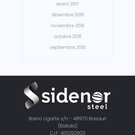
enero 2017
diciembre 2016
noviembre 2016
octubre 2016
septiembre 2016
Barrio Ugarte s/n - 48970 Basauri
(Bizkaia)
C.I.F.: B01292903